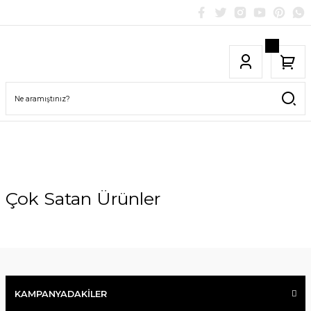
Çok Satan Ürünler
YENİ
KAMPANYADAKİLER
YENİ GELENLER
İNDİRİMDEKİLER