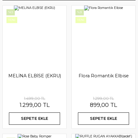
Mimosa
%13
%31
YENİ
YENİ
Lilibeth Etekli Takım
1.599,00 TL
1.999,00 TL
SEPETE EKLE
SEPETE EKLE
MELİNA ELBİSE (EKRU)
Flora Romantik Elbise
YENİ
YENİ
1.499,00 TL
1.299,00 TL
1.299,00 TL
899,00 TL
SEPETE EKLE
SEPETE EKLE