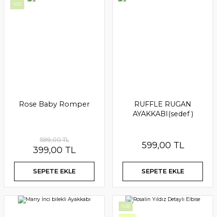
%33
Lilibeth Etekli Takım
Veronica Özel Gün Elbise
1.999,00 TL
1.599,00 TL
SEPETE EKLE
SEPETE EKLE
Rose Baby Romper
RUFFLE RUGAN
AYAKKABI(sedef )
YENİ
599,00 TL
599,00 TL
399,00 TL
SEPETE EKLE
SEPETE EKLE
%38