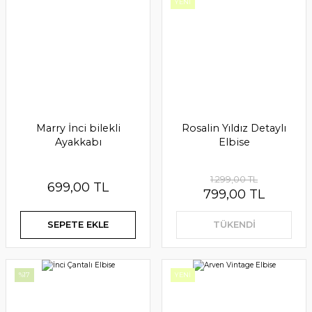
Victoria Çantalı Elbise
YENİ
LİLYUM KIZ ÇOCUK ELBİSE
1.250,00 TL
1.299,00 TL
SEPETE EKLE
SEPETE EKLE
Marry İnci bilekli
Rosalin Yıldız Detaylı
Ayakkabı
Elbise
%13
1.299,00 TL
699,00 TL
799,00 TL
SEPETE EKLE
TÜKENDİ
Mimosa(pudra)
%17
YENİ