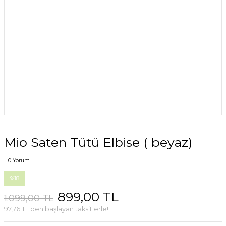
Mio Saten Tütü Elbise ( beyaz)
0 Yorum
%18
899,00 TL
1.099,00 TL
97,76 TL den başlayan taksitlerle!