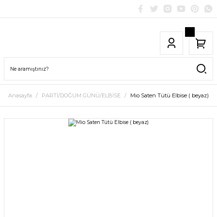
Anasayfa
PARTİ/DOĞUM GÜNÜ/ELBİSE
Mio Saten Tütü Elbise ( beyaz)