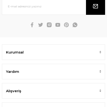
180,00 TL
Mio Saten Tütü Elbise ( beyaz)
SEPETE EKLE
1.099,00 TL
899,00 TL
Kurumsal
SEPETE EKLE
Yardım
Alışveriş
Pop Up Ayakkabı