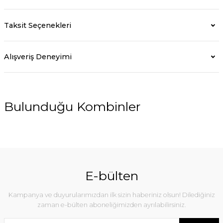
Taksit Seçenekleri
Alışveriş Deneyimi
Bulunduğu Kombinler
%18
E-bülten
Kampanya ve duyurularımızdan ilk sizin haberiniz olsun! Dilediğiniz
zaman e-bülten aboneliğimizden ayrılabilirsiniz.
One Kraliçe Taç