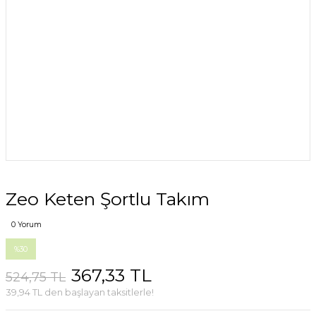
Zeo Keten Şortlu Takım
0 Yorum
%30
367,33 TL
524,75 TL
39,94 TL den başlayan taksitlerle!