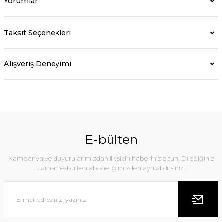
Yorumlar
Taksit Seçenekleri
Alışveriş Deneyimi
E-bülten
Kampanya ve duyurularımızdan ilk sizin haberiniz olsun! Dilediğiniz
zaman e-bülten aboneliğimizden ayrılabilirsiniz.