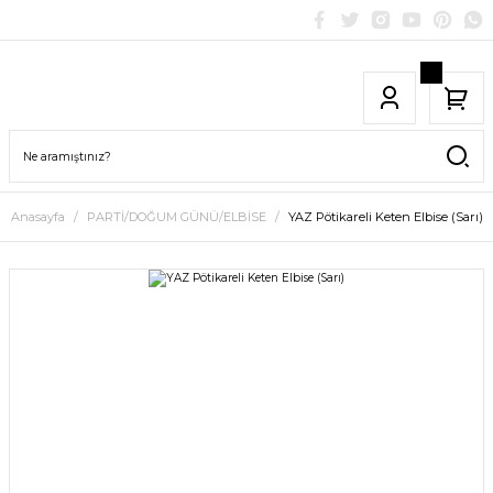
Anasayfa
PARTİ/DOĞUM GÜNÜ/ELBİSE
YAZ Pötikareli Keten Elbise (Sarı)