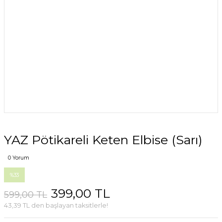
YAZ Pötikareli Keten Elbise (Sarı)
0 Yorum
%33
399,00 TL
599,00 TL
43,39 TL den başlayan taksitlerle!