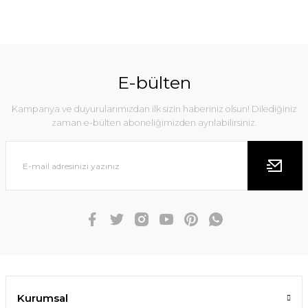
E-bülten
Kampanya ve duyurularımızdan ilk sizin haberiniz olsun! Dilediğiniz
zaman e-bülten aboneliğimizden ayrılabilirsiniz.
Kurumsal