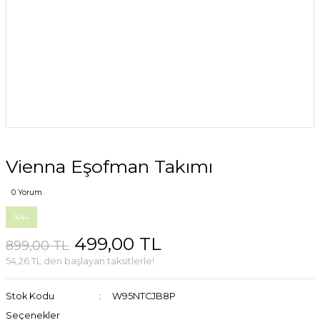
Vienna Eşofman Takımı
0 Yorum
%44
499,00 TL
899,00 TL
54,26 TL den başlayan taksitlerle!
Stok Kodu
W95NTCJB8P
Seçenekler