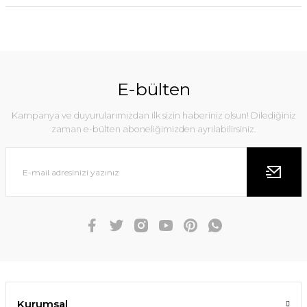
E-bülten
Kampanya ve duyurularımızdan ilk sizin haberiniz olsun! Dilediğiniz
zaman e-bülten aboneliğimizden ayrılabilirsiniz.
Kurumsal