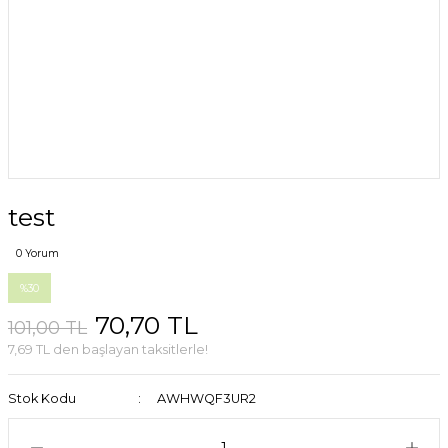
test
0 Yorum
%30
70,70 TL
101,00 TL
7,69 TL den başlayan taksitlerle!
Stok Kodu
AWHWQF3UR2