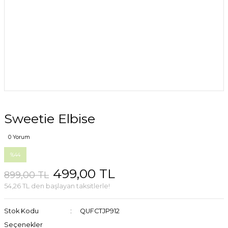
Sweetie Elbise
0 Yorum
%44
499,00 TL
899,00 TL
54,26 TL den başlayan taksitlerle!
Stok Kodu
QUFCTJP912
Seçenekler