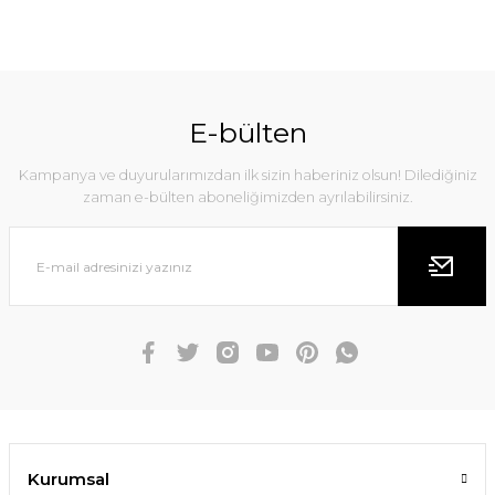
E-bülten
Kampanya ve duyurularımızdan ilk sizin haberiniz olsun! Dilediğiniz
zaman e-bülten aboneliğimizden ayrılabilirsiniz.
Kurumsal