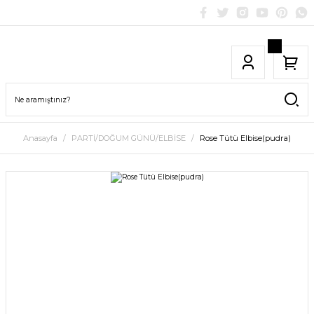
Anasayfa
PARTİ/DOĞUM GÜNÜ/ELBİSE
Rose Tütü Elbise(pudra)