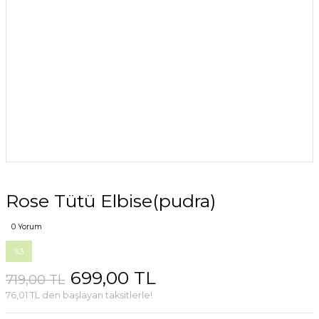
Rose Tütü Elbise(pudra)
0 Yorum
%3
699,00 TL
719,00 TL
76,01 TL den başlayan taksitlerle!