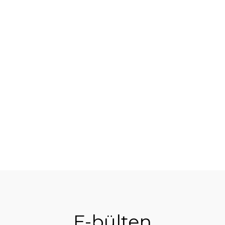
 Çorap
E-bülten