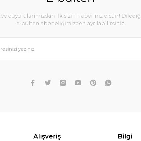
00 TL
e duyurularımızdan ilk sizin haberiniz olsun! Diledi
e-bülten aboneliğimizden ayrılabilirsiniz.
0 TL
Alışveriş
Bilgi