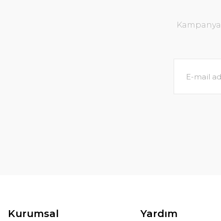
59,
118,30 TL
149,00 TL
169,00 TL
Kampanya v
Pop Up Ayakkabı
TÜKENDİ
TÜKENDİ
Lily Elbise
599,00 TL
599,0
829,00 TL
SEPETE EKLE
SEPETE EKLE
Kurumsal
Yardım