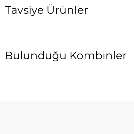
Tavsiye Ürünler
%30
%60
Bulunduğu Kombinler
%28
Fiyonk Detaylı
Mia Fiyonklu Çorap