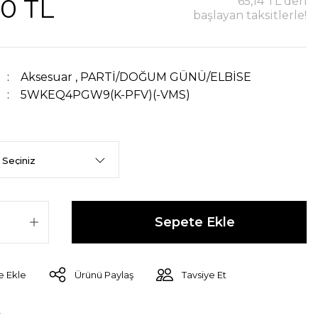
00 TL
65,14 TL den
başlayan taksitlerle!
Aksesuar
,
PARTİ/DOĞUM GÜNÜ/ELBİSE
5WKEQ4PGW9(K-PFV)(-VMS)
Sepete Ekle
Ürünü Paylaş
Tavsiye Et
r