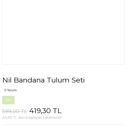
Nil Bandana Tulum Seti
0 Yorum
%30
419,30 TL
599,00 TL
45,60 TL den başlayan taksitlerle!