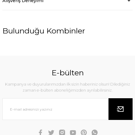
Alışveriş Deneyimi
Bulunduğu Kombinler
YENİ
E-bülten
Kampanya ve duyurularımızdan ilk sizin haberiniz olsun! Dilediğiniz
zaman e-bülten aboneliğimizden ayrılabilirsiniz.
Nelly Ekoseli Elbise
769,00 TL