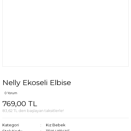
Nelly Ekoseli Elbise
0 Yorum
769,00 TL
83,62 TL den başlayan taksitlerle!
Kategori
Kız Bebek