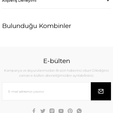
Alışveriş Deneyimi
Bulunduğu Kombinler
YENİ
E-bülten
Kampanya ve duyurularımızdan ilk sizin haberiniz olsun! Dilediğiniz
zaman e-bülten aboneliğimizden ayrılabilirsiniz.
Meri Rose Keten Elbise