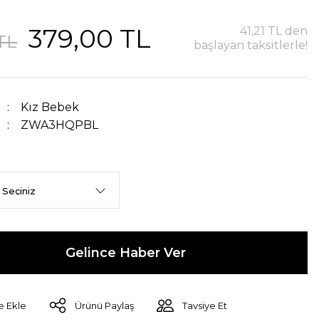
379,00 TL
41,21 TL den
TL
başlayan taksitlerle!
Kız Bebek
ZWA3HQPBL
Gelince Haber Ver
Ürünü Paylaş
Tavsiye Et