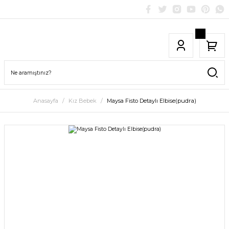
Anasayfa
Kız Bebek
Maysa Fisto Detaylı Elbise(pudra)