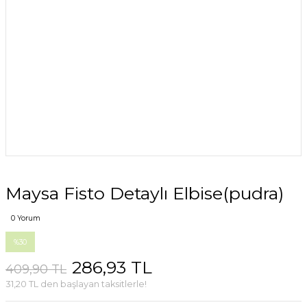
Maysa Fisto Detaylı Elbise(pudra)
0 Yorum
%30
286,93 TL
409,90 TL
31,20 TL den başlayan taksitlerle!