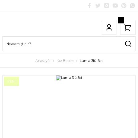
Anasayfa
Kız Bebek
Lumia 3lü Set
YENİ