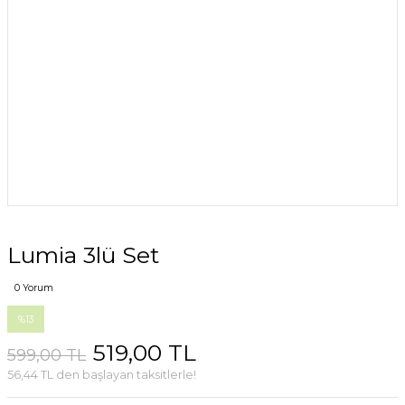
Lumia 3lü Set
0 Yorum
%13
519,00 TL
599,00 TL
56,44 TL den başlayan taksitlerle!