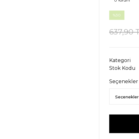
0 Yorum
%30
637,90 
Kategori
Stok Kodu
Seçenekler