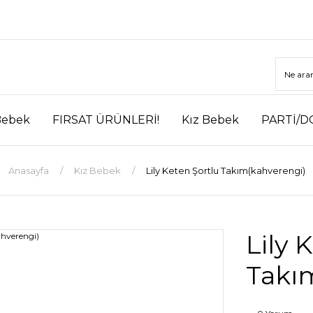
Bebek
FIRSAT ÜRÜNLERİ!
Kız Bebek
PARTİ/D
Anasayfa
Kız Bebek
Lily Keten Şortlu Takım(kahverengi)
Lily 
Takı