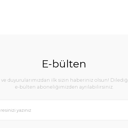
E-bülten
e duyurularımızdan ilk sizin haberiniz olsun! Diledi
e-bülten aboneliğimizden ayrılabilirsiniz.