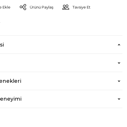
Ürünü Paylaş
Tavsiye Et
r
si
enekleri
Deneyimi