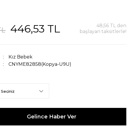
446,53 TL
48,56 TL den
TL
başlayan taksitlerle!
Kız Bebek
CNYME82858(Kopya-U9U)
Gelince Haber Ver