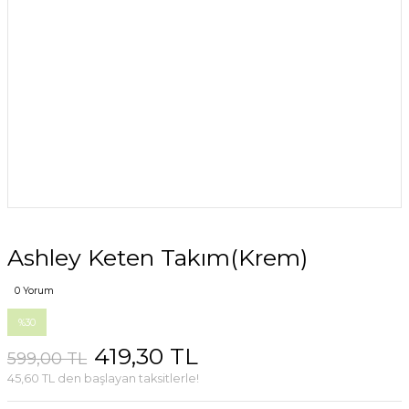
Ashley Keten Takım(Krem)
0 Yorum
%30
419,30 TL
599,00 TL
45,60 TL den başlayan taksitlerle!