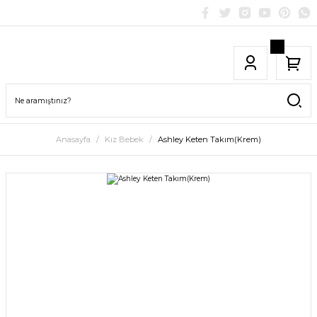
Anasayfa
Kız Bebek
Ashley Keten Takım(Krem)